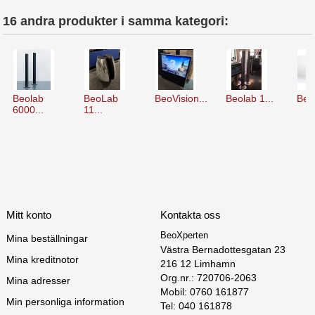
16 andra produkter i samma kategori:
Beolab
BeoLab
BeoVision...
Beolab 1...
Beo
6000...
11...
Mitt konto
Kontakta oss
BeoXperten
Mina beställningar
Västra Bernadottesgatan 23

Mina kreditnotor
216 12 Limhamn

Org.nr.: 720706-2063

Mina adresser
Mobil: 0760 161877
Min personliga information
Tel: 040 161878