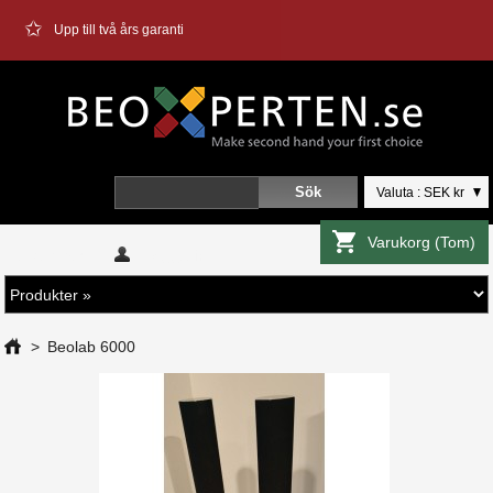
✩
Upp till två års garanti
Valuta : SEK kr
Varukorg
(Tom)
Välkommen
Logga in
>
Beolab 6000