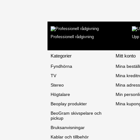
Professionell rådgivning
Upp 
Kategorier
Mitt konto
Fyndhörna
Mina beställ
TV
Mina kreditn
Stereo
Mina adress
Högtalare
Min personli
Beoplay produkter
Mina kupon
BeoGram skivspelare och
pickup
Bruksanvisningar
Kablar och tillbehör