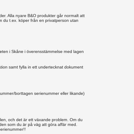
nder. Alla nyare B&O produkter går normalt att
m du t.ex. köper från en privatperson utan
igheten i Skåne i överensstämmelse med lagen
ation samt fylla in ett undertecknat dokument
enummer/borttagen serienummer eller likande)
ginalen, och det är ett växande problem. Om du
 den som du är på väg att göra affär med.
 serienummer!!