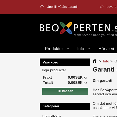
✩
✩
Upp till två års garanti
Levera
Produkter
Info
Här är vi
>
Info
>
G
Varukorg
Garanti
Inga produkter
Frakt
0,00SEK kr
Din garanti
Totalt
0,00SEK kr
Hos BeoXperten
Till kassan
servad och eve
Om det mot för
Kategorier
oss lämnar vi 
Fyndhörna