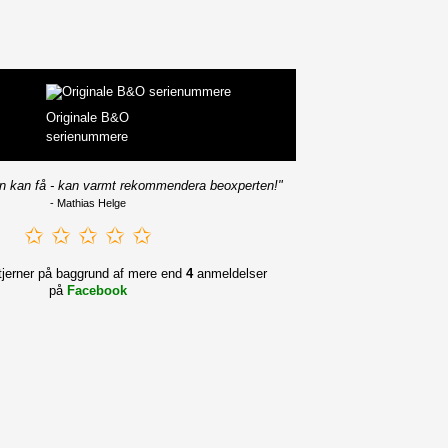
Originale B&O
serienummere
n kan få - kan varmt rekommendera beoxperten!"
- Mathias Helge
✩ ✩ ✩ ✩ ✩
jerner på baggrund af mere end
4
anmeldelser
på
Facebook