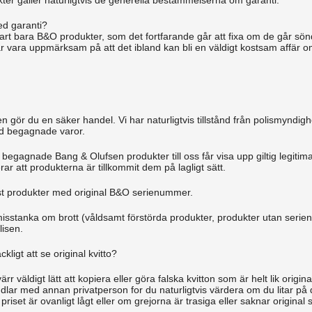
ter gäller naturligtvis de generella bestämmelserna om garanti.
ed garanti?
vklart bara B&O produkter, som det fortfarande går att fixa om de går sö
år vara uppmärksam på att det ibland kan bli en väldigt kostsam affär o
 gör du en säker handel. Vi har naturligtvis tillstånd från polismynd
d begagnade varor.
r begagnade Bang & Olufsen produkter till oss får visa upp giltig legitim
ar att produkterna är tillkommit dem på lagligt sätt.
st produkter med original B&O serienummer.
isstanka om brott (våldsamt förstörda produkter, produkter utan seri
lisen.
äckligt att se original kvitto?
värr väldigt lätt att kopiera eller göra falska kvitton som är helt lik ori
dlar med annan privatperson for du naturligtvis värdera om du litar på
riset är ovanligt lågt eller om grejorna är trasiga eller saknar original