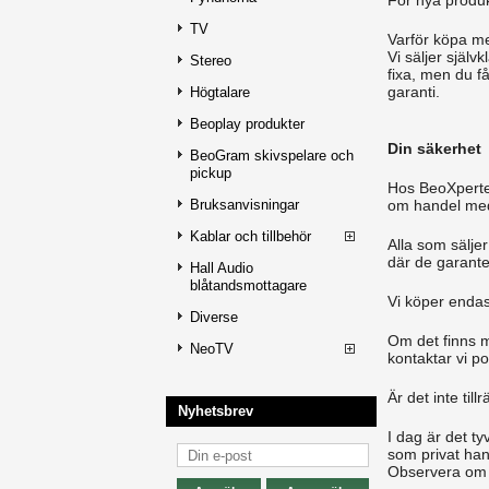
För nya produk
TV
Varför köpa m
Vi säljer själ
Stereo
fixa, men du f
garanti.
Högtalare
Beoplay produkter
Din säkerhet
BeoGram skivspelare och
pickup
Hos BeoXperten
Bruksanvisningar
om handel me
Kablar och tillbehör
Alla som sälje
där de garanter
Hall Audio
blåtandsmottagare
Vi köper enda
Diverse
Om det finns m
NeoTV
kontaktar vi po
Är det inte tillr
Nyhetsbrev
I dag är det ty
som privat han
Observera om p