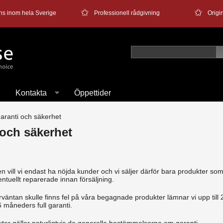
✩
✩
ns inom hela Sverige
Professionell rådgivning
Orig
Kontakta
Öppettider
aranti och säkerhet
 och säkerhet
 vill vi endast ha nöjda kunder och vi säljer därför bara produkter s
ntuellt reparerade innan försäljning.
väntan skulle finns fel på våra begagnade produkter lämnar vi upp till 2
6 måneders full garanti.