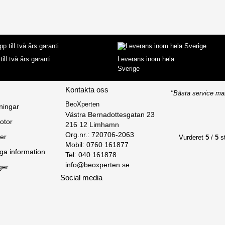
till två års garanti
Leverans inom hela
Sverige
Kontakta oss
"Bästa service ma
BeoXperten
ningar
Västra Bernadottesgatan 23

otor
216 12 Limhamn

Org.nr.: 720706-2063

er
Vurderet
5
/
5
st
Mobil: 0760 161877
ga information
Tel: 040 161878
info@beoxperten.se
ger
Social media