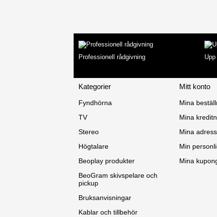
Professionell rådgivning
Upp 
Kategorier
Mitt konto
Fyndhörna
Mina beställ
TV
Mina kreditn
Stereo
Mina adress
Högtalare
Min personli
Beoplay produkter
Mina kupon
BeoGram skivspelare och
pickup
Bruksanvisningar
Kablar och tillbehör