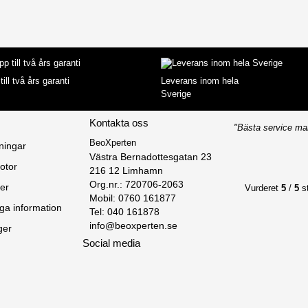
till två års garanti
Leverans inom hela
Sverige
Kontakta oss
"Bästa service ma
BeoXperten
ningar
Västra Bernadottesgatan 23

otor
216 12 Limhamn

Org.nr.: 720706-2063

er
Vurderet
5
/
5
st
Mobil: 0760 161877
ga information
Tel: 040 161878
info@beoxperten.se
ger
Social media