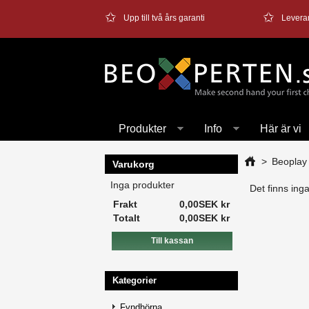
✩
✩
Upp till två års garanti
Levera
Produkter
Info
Här är vi
>
Beoplay
Varukorg
Inga produkter
Det finns ing
Frakt
0,00SEK kr
Totalt
0,00SEK kr
Till kassan
Kategorier
Fyndhörna