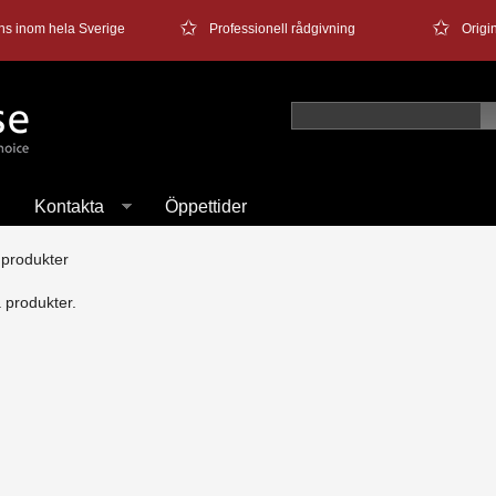
✩
✩
ns inom hela Sverige
Professionell rådgivning
Orig
Kontakta
Öppettider
 produkter
a produkter.