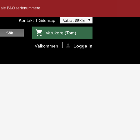
inale B&O serienummere
Kontakt
Sitemap
Valuta : SEK kr
Varukorg
(Tom)
Välkommen
Logga in