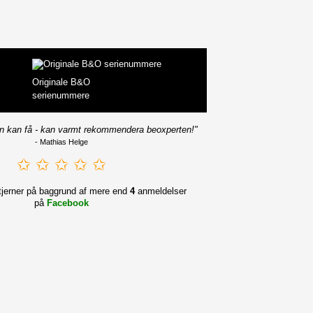
Originale B&O
serienummere
n kan få - kan varmt rekommendera beoxperten!"
- Mathias Helge
✩ ✩ ✩ ✩ ✩
jerner på baggrund af mere end
4
anmeldelser
på
Facebook