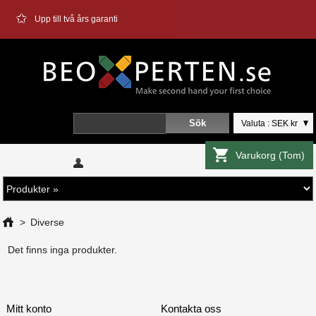
✩
Upp till två års garanti
Valuta : SEK kr
Varukorg
(Tom)
Välkommen
Logga in
>
Diverse
Det finns inga produkter.
Mitt konto
Kontakta oss