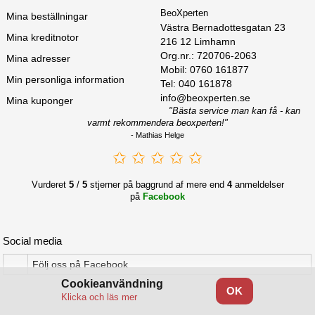
BeoXperten
Mina beställningar
Västra Bernadottesgatan 23

Mina kreditnotor
216 12 Limhamn

Org.nr.: 720706-2063

Mina adresser
Mobil: 0760 161877
Min personliga information
Tel: 040 161878
info@beoxperten.se
Mina kuponger
"Bästa service man kan få - kan
varmt rekommendera beoxperten!"
- Mathias Helge
✩ ✩ ✩ ✩ ✩
Vurderet
5
/
5
stjerner på baggrund af mere end
4
anmeldelser
på
Facebook
Social media
Följ oss på Facebook
Cookieanvändning
OK
Klicka och läs mer